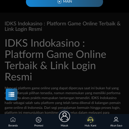
MAIN
IDKS Indokasino : Platform Game Online Terbaik &
Link Login Resmi
IDKS Indokasino :
Platform Game Online
Terbaik & Link Login
Resmi
Mencari platform game online yang dapat dipercaya saat ini bukan hal yang
mudah. Banyak pilihan tersedia, namun menemukan yang memiliki performa
stabil serta akses praktis merupakan tantangan tersendiri. IDKS Indokasino
hadir sebagai salah satu platform yang telah lama dikenal di kalangan pemain
game online di Indonesia. Dari segi pengalaman bermain hingga proses login,
platform ini menunjukkan komitmen yang serius dalam melayani para
pemainnya.
Sebagai platform yang telah beroperasi cukup lama, proses indokasino login
Beranda
Promosi
Masuk
Hub. Kami
Akun Saya