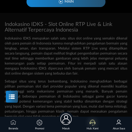
MAIN
Indokasino IDKS - Slot Online RTP Live & Link
Alternatif Terpercaya Indonesia
Indokasino IDKS merupakan salah satu situs slot online yang semakin dikenal
oleh para pemain di Indonesia karena menghadirkan pengalaman bermain yang
lengkap, aman, dan transparan. Melalui sistem RTP Live yang ditampilkan
secara langsung, pemain dapat melihat tingkat pengembalian permainan secara
real time sehingga memberikan gambaran yang lebih jelas mengenai peluang
kemenangan pada setiap permainan. Fitur ini menjadi salah satu alasan
mengapa Indokasino IDKS dipercaya oleh banyak pemain yang mencari situs
slot online dengan sistem yang terbuka dan fair.
Sebagai situs yang terus berkembang, Indokasino menghadirkan berbagai
pilihan permainan slot dari provider populer yang dikenal memiliki kualitas
grafis tinggi serta mekanisme permainan yang menarik. Banyak pemain
menyebut beberapa permainan di Indokasino sebagai game gacor karena
memiliki potensi kemenangan yang stabil ketika dimainkan dengan strategi
yang tepat. Dengan variasi tema permainan yang luas, mulai dari tema mitologi,
petualangan, hingga permainan klasik, pemain dapat merasakan pengalaman
bermain slot yang tidak monoton setiap harinya.
Selain permainan slot, Indokasino juga menyediakan berbagai pilihan taruhan
Beranda
Promosi
Masuk
Hub. Kami
Akun Saya
bola yang dapat dimainkan oleh para penggemar olahraga. Melalui sistem