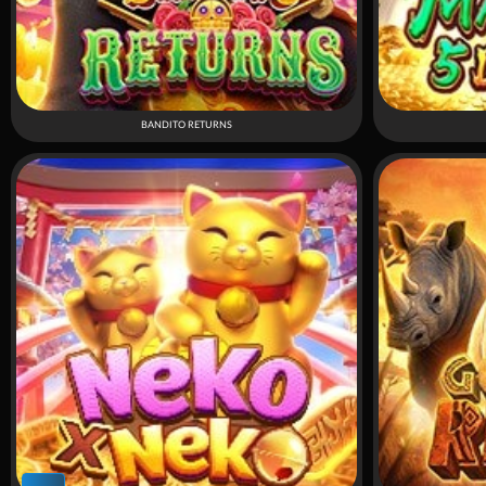
BANDITO RETURNS