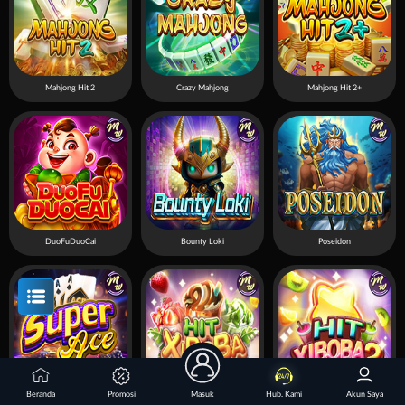
Mahjong Hit 2
Crazy Mahjong
Mahjong Hit 2+
DuoFuDuoCai
Bounty Loki
Poseidon
Beranda
Promosi
Masuk
Hub. Kami
Akun Saya
Super Ace
XiBoBa Hit
XiBoBa Hit2