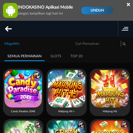
×
INDOKASINO Aplikasi Mobile
UNDUH
Jangan tampilkan lagi hari ini
MegaWin
SEMUA PERMAINAN
SLOTS
TOP 20
Candy Paradise 2048
Mahjong Hit +
Mahjong Hit