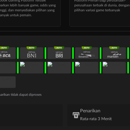
book Gaming Platform Terbaik
Platform Pilihan bagi perusahaan-
rkan lebih banyak game, odds yang
perusahaan terbaik di dunia, dengan
tinggi, dan menyediakan pilihan yang
pilihan variasi game terbanyak
banyak untuk pemain.
arikan tidak dapat diproses
Penarikan
Rata-rata 3 Menit