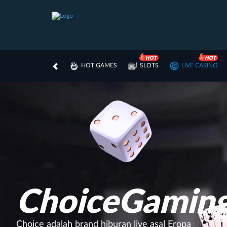
HOT GAMES
SLOTS
LIVE CASINO
ChoiceGamin
Choice adalah brand hiburan live asal Eropa