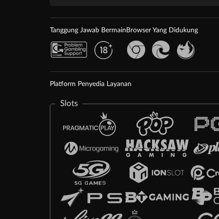
Tanggung Jawab Bermain
Browser Yang Didukung
Platform Penyedia Layanan
Slots