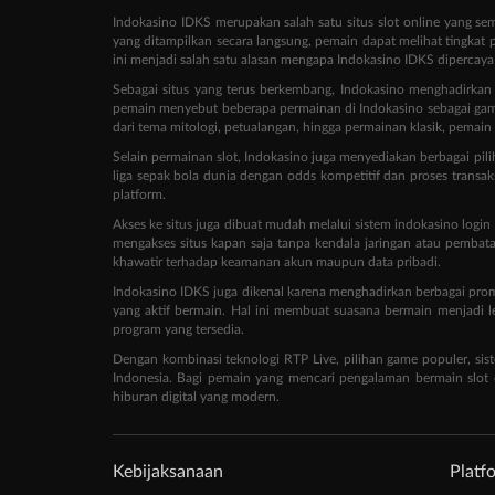
Indokasino IDKS merupakan salah satu situs slot online yang s
yang ditampilkan secara langsung, pemain dapat melihat tingkat
ini menjadi salah satu alasan mengapa Indokasino IDKS dipercaya 
Sebagai situs yang terus berkembang, Indokasino menghadirkan b
pemain menyebut beberapa permainan di Indokasino sebagai game 
dari tema mitologi, petualangan, hingga permainan klasik, pemai
Selain permainan slot, Indokasino juga menyediakan berbagai pi
liga sepak bola dunia dengan odds kompetitif dan proses transak
platform.
Akses ke situs juga dibuat mudah melalui sistem indokasino login 
mengakses situs kapan saja tanpa kendala jaringan atau pembat
khawatir terhadap keamanan akun maupun data pribadi.
Indokasino IDKS juga dikenal karena menghadirkan berbagai prom
yang aktif bermain. Hal ini membuat suasana bermain menjadi 
program yang tersedia.
Dengan kombinasi teknologi RTP Live, pilihan game populer, siste
Indonesia. Bagi pemain yang mencari pengalaman bermain slot
hiburan digital yang modern.
Kebijaksanaan
Platf