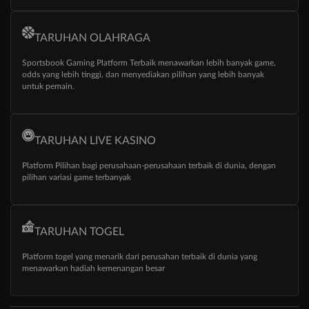
TARUHAN OLAHRAGA
Sportsbook Gaming Platform Terbaik menawarkan lebih banyak game,
odds yang lebih tinggi, dan menyediakan pilihan yang lebih banyak
untuk pemain.
TARUHAN LIVE KASINO
Platform Pilihan bagi perusahaan-perusahaan terbaik di dunia, dengan
pilihan variasi game terbanyak
TARUHAN TOGEL
Platform togel yang menarik dari perusahan terbaik di dunia yang
menawarkan hadiah kemenangan besar