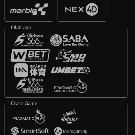
Olahraga
Crash Game