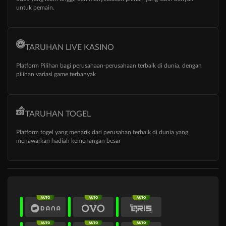
untuk pemain.
TARUHAN LIVE KASINO
Platform Pilihan bagi perusahaan-perusahaan terbaik di dunia, dengan
pilihan variasi game terbanyak
TARUHAN TOGEL
Platform togel yang menarik dari perusahan terbaik di dunia yang
menawarkan hadiah kemenangan besar