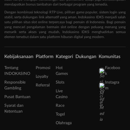
mendapatkan bonus tambahan dari berbagai program yang tersedia.
Dengan kombinasi teknologi RTP Live, pilihan game populer, sistem login yang
stabil, serta dukungan link alternatif yang aman, Indokasino IDKS menjadi salah
satu pilihan situs slot online terpercaya bagi pemain di Indonesia. Bagi pemain
yang mencari pengalaman bermain slot online dengan peluang menang yang
menarik serta akses yang mudah, Indokasino IDKS menghadirkan semua
elemen tersebut dalam satu platform hiburan digital yang modern.
Kebijaksanaan
Platform
Kategori
Dukungan
Komunitas
Tentang
Promosi
Hot
Faceboo
INDOKASINO
Games
k
Loyalty
Responsible
Slots
Instagra
Referral
Gambling
m
Live
Pusat Bantuan
Casino
Syarat dan
Race
Ketentuan
Togel
Olahraga