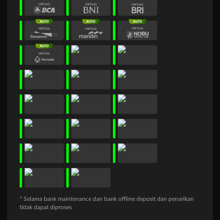
* Selama bank maintenance dan bank offline deposit dan penarikan
tidak dapat diproses