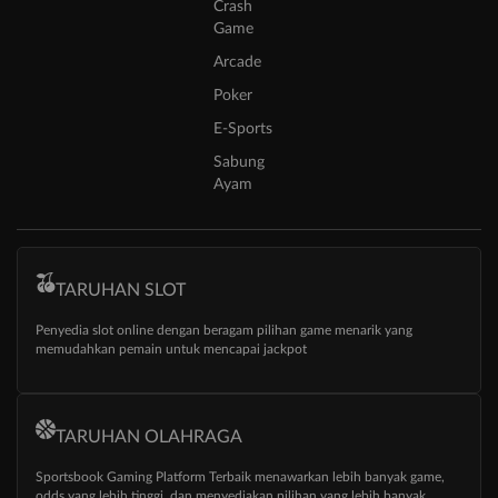
Crash
Game
Arcade
Poker
E-Sports
Sabung
Ayam
TARUHAN SLOT
Penyedia slot online dengan beragam pilihan game menarik yang
memudahkan pemain untuk mencapai jackpot
TARUHAN OLAHRAGA
Sportsbook Gaming Platform Terbaik menawarkan lebih banyak game,
odds yang lebih tinggi, dan menyediakan pilihan yang lebih banyak