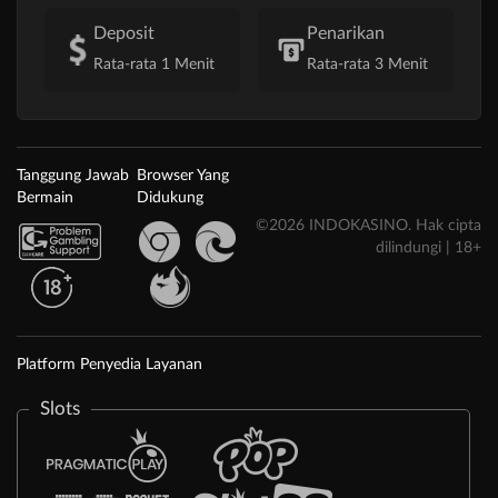
Deposit
Penarikan
Rata-rata 1 Menit
Rata-rata 3 Menit
Tanggung Jawab
Browser Yang
Bermain
Didukung
©2026 INDOKASINO. Hak cipta
dilindungi | 18+
Platform Penyedia Layanan
Slots