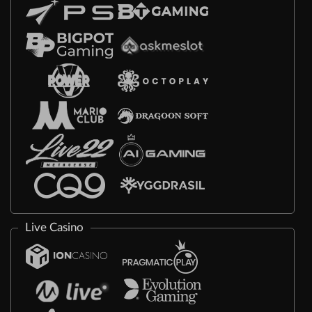
Live Casino