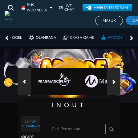
BHS
LIVE
MAIN DI TELEGRAM
CHAT
INDONESIA
DA
MASUK
TOGEL
OLAHRAGA
CRASH GAME
ARCADE
INOUT
SEMUA
PERMAINAN
ARCADE