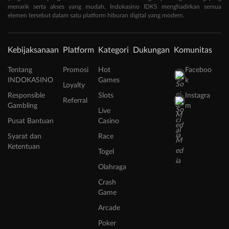
menarik serta akses yang mudah, Indokasino IDKS menghadirkan semua
elemen tersebut dalam satu platform hiburan digital yang modern.
Kebijaksanaan
Platform
Kategori
Dukungan
Komunitas
Tentang
Promosi
Hot
Faceboo
INDOKASINO
Games
k
Loyalty
Responsible
Slots
Instagra
Referral
Gambling
m
Live
Pusat Bantuan
Casino
Syarat dan
Race
Ketentuan
Togel
Olahraga
Crash
Game
Arcade
Poker