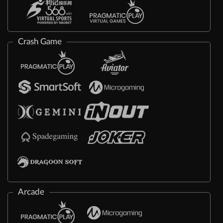
Crash Game
Arcade