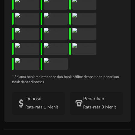
* Selama bank maintenance dan bank offline deposit dan penarikan
tidak dapat diproses
Deposit
Penarikan
Rata-rata 1 Menit
Rata-rata 3 Menit