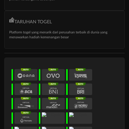
TARUHAN TOGEL
Platform togel yang menarik dari perusahan terbaik di dunia yang
menawarkan hadiah kemenangan besar