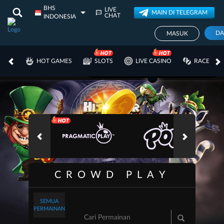
BHS
LIVE
MAIN DI TELEGRAM
CHAT
INDONESIA
DA
MASUK
IDR
UPDATING
HOT GAMES
SLOTS
LIVE CASINO
RACE
CROWD PLAY
SEMUA
PERMAINAN