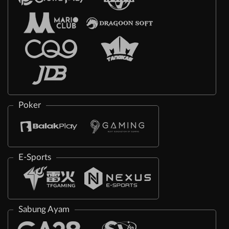
Poker
E-Sports
Sabung Ayam