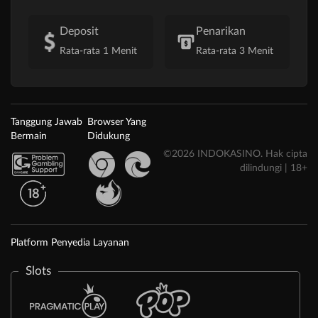
Deposit
Penarikan
Rata-rata 1 Menit
Rata-rata 3 Menit
Tanggung Jawab
Browser Yang
Bermain
Didukung
©2026 INDOKASINO. Hak cipta
dilindungi | 18+
Platform Penyedia Layanan
Slots