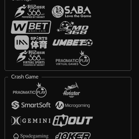
Crash Game