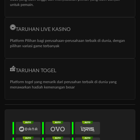
untuk pemain.
TARUHAN LIVE KASINO
Platform Pilihan bagi perusahaan-perusahaan terbaik di dunia, dengan
pilihan variasi game terbanyak
TARUHAN TOGEL
Platform togel yang menarik dari perusahan terbaik di dunia yang
menawarkan hadiah kemenangan besar