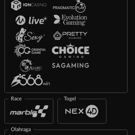
Race
Togel
Olahraga