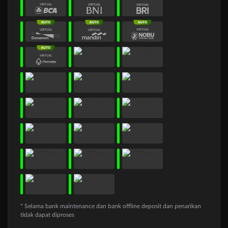
* Selama bank maintenance dan bank offline deposit dan penarikan
tidak dapat diproses