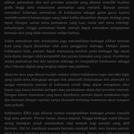
pilihan permainan slot dari provider populer yang dikenal memiliki kualitas
grafis tinggi serta mekanisme permainan yang menarik. Banyak pemain
menyebut beberapa permainan di Indokasino sebagai game gacor karena
memiliki potensi kemenangan yang stabil ketika dimainkan dengan strategi yang
tepat. Dengan variasi tema permainan yang luas, mulai dari tema mitologi,
petualangan, hingga permainan klasik, pemain dapat merasakan pengalaman
bermain slot yang tidak monoton setiap harinya.
Selain permainan slot, Indokasino juga menyediakan berbagai pilihan taruhan
bola yang dapat dimainkan oleh para penggemar olahraga. Melalui sistem
Indokasino bola, pemain dapat memasang taruhan pada berbagai liga sepak
bola dunia dengan odds kompetitif dan proses transaksi yang cepat. Kombinasi
antara permainan slot dan taruhan olahraga ini menjadikan Indokasino sebagai
situs hiburan digital yang lengkap dalam satu platform.
Akses ke situs juga dibuat mudah melalui sistem indokasino login dan idks login
yang stabil serta dilengkapi dengan link alternatif. Keberadaan link alternatif ini
sangat membantu pemain di Indonesia untuk tetap dapat mengakses situs
kapan saja tanpa kendala jaringan atau pembatasan akses dari provider internet.
Dengan sistem keamanan yang terus diperbarui, pemain dapat melakukan login
dan bermain dengan nyaman tanpa khawatir terhadap keamanan akun maupun
data pribadi.
Indokasino IDKS juga dikenal karena menghadirkan berbagai promo menarik
bagi para pemain. Promo harian, bonus deposit, hingga berbagai event khusus
sering diadakan untuk memberikan nilai tambah bagi pemain yang aktif
bermain. Hal ini membuat suasana bermain menjadi lebih seru karena pemain
tidak hanya mengejar kemenangan dari permainan, tetapi juga berkesempatan