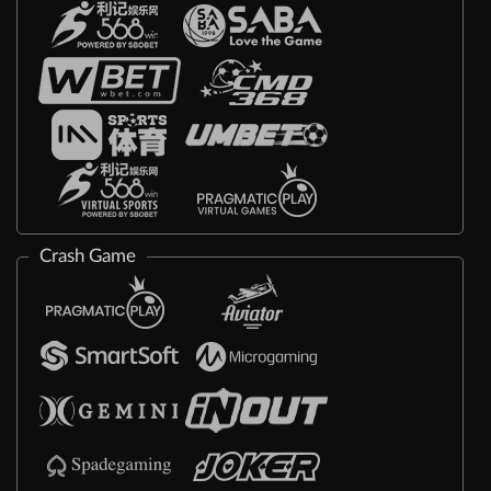
Crash Game