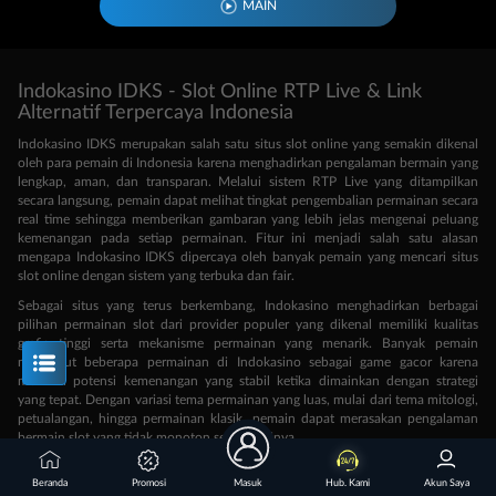
MAIN
Indokasino IDKS - Slot Online RTP Live & Link
Alternatif Terpercaya Indonesia
Indokasino IDKS merupakan salah satu situs slot online yang semakin dikenal
oleh para pemain di Indonesia karena menghadirkan pengalaman bermain yang
lengkap, aman, dan transparan. Melalui sistem RTP Live yang ditampilkan
secara langsung, pemain dapat melihat tingkat pengembalian permainan secara
real time sehingga memberikan gambaran yang lebih jelas mengenai peluang
kemenangan pada setiap permainan. Fitur ini menjadi salah satu alasan
mengapa Indokasino IDKS dipercaya oleh banyak pemain yang mencari situs
slot online dengan sistem yang terbuka dan fair.
Sebagai situs yang terus berkembang, Indokasino menghadirkan berbagai
pilihan permainan slot dari provider populer yang dikenal memiliki kualitas
grafis tinggi serta mekanisme permainan yang menarik. Banyak pemain
menyebut beberapa permainan di Indokasino sebagai game gacor karena
memiliki potensi kemenangan yang stabil ketika dimainkan dengan strategi
yang tepat. Dengan variasi tema permainan yang luas, mulai dari tema mitologi,
petualangan, hingga permainan klasik, pemain dapat merasakan pengalaman
bermain slot yang tidak monoton setiap harinya.
Selain permainan slot, Indokasino juga menyediakan berbagai pilihan taruhan
Beranda
Promosi
Masuk
Hub. Kami
Akun Saya
bola yang dapat dimainkan oleh para penggemar olahraga. Melalui sistem